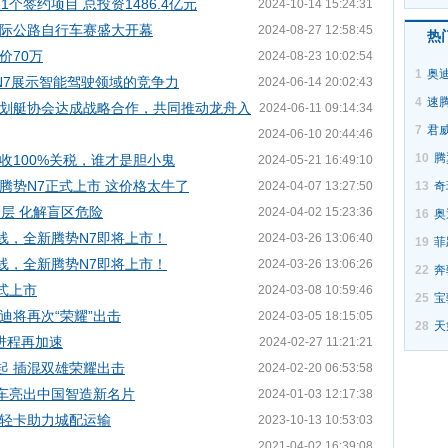
个签约项目 总投资1486.4亿元
2024-10-14 15:24:31
岛国际公路自行车赛盛大开幕
2024-08-27 12:58:45
热
价70万
2024-08-23 10:02:54
1
奥迪
N7展示智能驾驶领域的竞争力
2024-06-14 20:02:43
4
速
划艇协会达成战略合作，共同推动龙舟入
2024-06-11 09:14:34
7
君
2024-06-10 20:44:46
10
腾
收100%关税，谁才是胆小鬼
2024-05-21 16:49:10
腾势N7正式上市 这价格太牛了
2024-04-07 13:27:50
13
奇
层 化解盲区危险
2024-04-02 15:23:36
16
奥
线，全新腾势N7即将上市！
2024-03-26 13:06:40
19
菲
线，全新腾势N7即将上市！
2024-03-26 13:06:26
22
奔
正式上市
2024-03-08 10:59:46
25
宝
迪将再次“荣耀”出击
2024-03-05 18:15:05
28
天
化进程再加速
2024-02-27 11:21:21
万起 插混双雄荣耀出击
2024-02-20 06:53:58
汽车亮出中国智造新名片
2024-01-03 12:17:38
轻卡助力城配运输
2023-10-13 10:53:03
2021-04-02 16:39:08