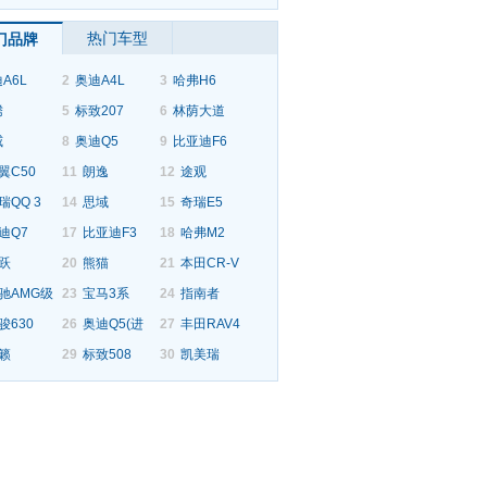
热门车型
门品牌
A6L
2
奥迪A4L
3
哈弗H6
腾
5
标致207
6
林荫大道
威
8
奥迪Q5
9
比亚迪F6
翼C50
11
朗逸
12
途观
瑞QQ 3
14
思域
15
奇瑞E5
迪Q7
17
比亚迪F3
18
哈弗M2
跃
20
熊猫
21
本田CR-V
驰AMG级
23
宝马3系
24
指南者
骏630
26
奥迪Q5(进
27
丰田RAV4
籁
29
标致508
30
凯美瑞