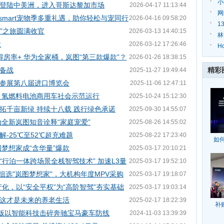
小
首次登陆中美洲，进入哥斯达黎加市场
2026-04-17 11:13:44
知
网
，smart宠物季多重礼遇，助你轻松与宠同行
2026-04-16 09:58:20
买
1
溜”之旅圆满收官
2026-03-13 14:40:15
季
林
役
2026-03-12 17:26:46
车
H
%得房率+ 华为全家桶，岚图“第三款爆款”？
2026-01-26 18:38:15
绿
备战
精彩
2025-11-27 19:49:44
果参展第八届进口博览会
2025-11-06 12:47:11
展 氢燃料电池商用车社会示范运行
2025-10-24 15:12:30
再拓千亩新绿 持续十八载 践行绿色承诺
2025-09-30 14:55:07
全新岚图知音诠释“家庭宠爱”
2025-08-26 14:55:02
-25℃至52℃超充难题
2025-08-22 17:23:40
如
图梦想家成“含华量”爆款
2025-03-17 20:10:21
行泊一体跨场景全栈智驾技术” 加速L3量
2025-03-17 19:52:10
组选"岚图梦想家"，大机构年度MPV采购
2025-03-17 19:18:07
产化，以“安全平权”为“高阶智驾”夯实基础
2025-03-17 19:03:14
这才是未来的养老生活
2025-02-17 18:22:39
补
程版以智能科技击碎奔驰宝马豪车防线
2024-11-03 13:39:39