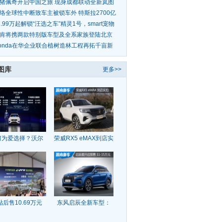
猪佩奇开启中国之旅 现身成都联动全新岚图
音诠释
络全球性中断致车主被锁车外 特斯拉2700亿
教训
3.99万起解锁“汪选之车”精灵1号，smart宠物
多重
肯将携两款特别版车型及全系家族登陆北京
展
onda在华企业联合植树造林工程再拓千亩新
 持续十八
图库
更多>>
何为爱选择？沃尔
荣威RX5 eMAX到店实
贴后售10.69万元
东风启辰全新车型：