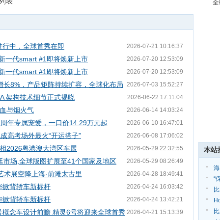
 列表
全
试进行中，全球首秀在即
2026-07-21 10:16:37
一代smart #1即将焕新上市
2026-07-20 12:53:09
一代smart #1即将焕新上市
2026-07-20 12:53:09
比增长8%，产品矩阵持续扩容，全球化布局
2026-07-03 15:52:27
ECA 架构技术细节正式揭晓
2026-06-22 17:11:04
血与烟火气
2026-06-14 14:03:24
四周年专属宠爱，一口价14.29万元起
2026-06-10 16:47:01
成高考场外最火“开运搭子”
2026-06-08 17:06:02
亮相2026粤港澳大湾区车展
2026-05-29 22:32:55
本站
廷市场,全球版图扩展至41个国家及地区
2026-05-29 08:26:49
海
界」艺术展空降上海·前滩太古里
2026-04-28 18:49:41
家
“
豪华掀背轿车新标杆
2026-04-24 16:03:42
束
比
豪华掀背轿车新标杆
2026-04-24 13:42:21
达
H
届
比
2号概念车设计前瞻 精灵6号将迎来全球首秀
2026-04-21 15:13:39