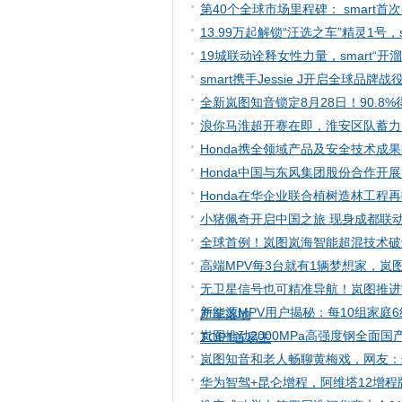
第40个全球市场里程碑： smart
13.99万起解锁“汪选之车”精灵1号
19城联动诠释女性力量，smart“开
smart携手Jessie J开启全球品牌战
全新岚图知音锁定8月28日！90.8
浪你马淮超开赛在即，淮安区队蓄力
Honda携全领域产品及安全技术成
Honda中国与东风集团股份合作开
Honda在华企业联合植树造林工程
小猪佩奇开启中国之旅 现身成都联动
全球首例！岚图岚海智能超混技术破解
高端MPV每3台就有1辆梦想家，岚
无卫星信号也可精准导航！岚图推进“
新能源MPV用户揭秘：每10组家庭6
产车落地
岚图推动2000MPa高强度钢全面国
TOP1首易主
岚图知音和老人畅聊黄梅戏，网友：
华为智驾+昆仑增程，阿维塔12增