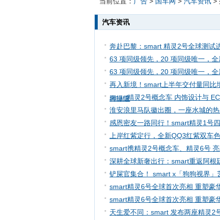
当前位置：
广告
>
国车网
>
汽车资讯
>
汽车资讯
奔赴巴黎：smart 精灵2号全球测
63 项同级领先，20 项同级唯一，全新
63 项同级领先，20 项同级唯一，全新
再入新境！smart上半年交付量同
smart精灵2号概念车 内饰设计与 
再提速
淮安浪里马队徽出圈，一座水城的热
感恩密友一路同行！smart精灵1号
上岸红紫定行，全新QQ3红紫双车色
smart携精灵2号概念车、精灵6号 
深耕全球新奢出行：smart重返阿根
铲屎官集合！ smart x「狗狗视
smart精灵6号全球首次亮相 重塑
smart精灵6号全球首次亮相 重塑
天生爱不同：smart 发布两座精灵