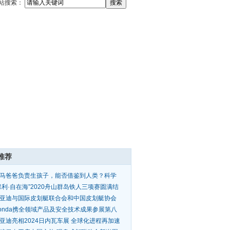
站搜索：
推荐
马爸爸负责生孩子，能否借鉴到人类？科学
：我们正
保利·自在海”2020舟山群岛铁人三项赛圆满结
亚迪与国际皮划艇联合会和中国皮划艇协会
成战略合
onda携全领域产品及安全技术成果参展第八
进口博览
亚迪亮相2024日内瓦车展 全球化进程再加速