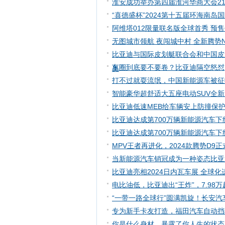
淮安成功举办第四届淮河华商大会211
“喜德盛杯”2024第十五届环海南
阿维塔012限量联名版全球首秀 预售
无图城市领航 夜闯城中村 全新腾势
比亚迪与国际皮划艇联合会和中国皮
车圈到底要不要卷？比亚迪隔空怒怼
奥
打不过就耍流氓，中国新能源车被征
智能豪华超舒适大五座电动SUV全新
比亚迪低速MEB给车辆安上防撞保护
比亚迪达成第700万辆新能源汽车下
比亚迪达成第700万辆新能源汽车下
MPV王者再进化，2024款腾势D9
当新能源汽车销冠成为一种姿态比亚
比亚迪亮相2024日内瓦车展 全球
电比油低，比亚迪出“王炸”，7.98
“一带一路全球行”圆满凯旋！长安
专为新手卡友打造，福田汽车自动挡
你是什么身材，暴露了你人生的状态